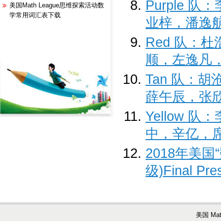
Purple
美国Math League思维探索活动数
学常用词汇表下载
业梓，潘逸
Red 队：
顺，左逸凡
Tan 队：
薛午辰，张
Yellow
中，辛亿，
2018年美
级)Final Pr
美国 Ma