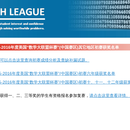
15-2016年度美国“数学大联盟杯赛”(中国赛区)其它地区初赛获奖名单
可以点击这里查询初赛成绩分析及查缺补漏试题。
15-2016年度美国“数学大联盟杯赛”(中国赛区)初赛六年级获奖名单
15-2016年度美国“数学大联盟杯赛”(中国赛区)初赛十、十一、十二年级获
获得一、二、三等奖的学生有资格报名参加复赛，
请点击这里查看详情。