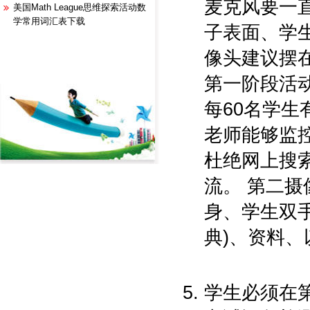
麦克风要一
美国Math League思维探索活动数
学常用词汇表下载
子表面、学
像头建议摆
第一阶段活
每60名学生
老师能够监
杜绝网上搜
流。 第二
身、学生双
典)、资料
学生必须在