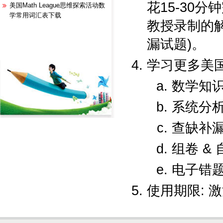
花15-30
美国Math League思维探索活动数
学常用词汇表下载
教授录制的
漏试题)。
学习更多美
数学知
系统分
查缺补
组卷 & 
电子错
使用期限: 