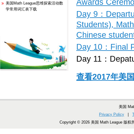
Awards Cerem
美国Math League思维探索活动数
学常用词汇表下载
Day 9：Departure
Students), Math 
Chinese students
Day 10：Final Pr
Day 11：Depatur
查看2017年
美国 Ma
Privacy Policy
|
Copyright © 2026 美国 Math League 版权所