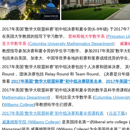
2017年美国“数学大联盟杯赛”初中组决赛和夏令营(6-9年级) 于2017
在美国大学教授的指导下学习数学。
普林斯顿大学数学系 (
Princeton U
亚大学数学系 (
Columbia University Mathematics Department
)、 威廉
教授指导参加决赛和夏令营的学生学习数学。 参加2017年美国“数学大联
包括来自美国、加拿大、中国等世界各地的初赛和复赛成绩优异的学生
2017年美国“数学大联盟杯赛”初中组决赛包括个人决赛和团体决赛。 其中个人决赛包
Round， 团体决赛包括 Relay Round 和 Team Round。 (决赛
查看
2017年美国“数学大联盟杯赛”初中组决赛获奖名单
、
2017年美
2017年美国“数学大联盟杯赛”初中组决赛和夏令营的数学及科学类课程
Mathematics Department
) 、哥伦比亚大学数学系 (
Columbia Universi
(
Williams College
)等教授给学生们授课。
2017年美国“数学大联盟杯赛”初中组决赛和夏令营课程表
（
点击下载
）
威廉姆斯学院 (Williams College)
是美国排名第一的liberal arts colle
Magazine)评选 威廉姆斯学院 (Williams College)为全美国排名第二的本科学院。 