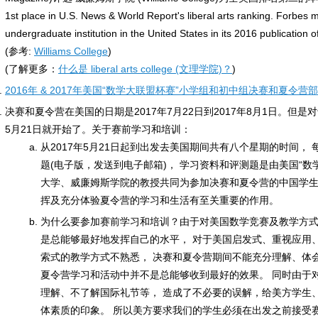
1st place in U.S. News & World Report's liberal arts ranking. Forbes
undergraduate institution in the United States in its 2016 publication 
(参考:
Williams College
)
(了解更多：
什么是 liberal arts college (文理学院)？
)
2016年 & 2017年美国“数学大联盟杯赛”小学组和初中组决赛和夏令
决赛和夏令营在美国的日期是2017年7月22日到2017年8月1日。但是
5月21日就开始了。关于赛前学习和培训：
从2017年5月21日起到出发去美国期间共有八个星期的时间，
题(电子版，发送到电子邮箱)， 学习资料和评测题是由美国“数
大学、威廉姆斯学院的教授共同为参加决赛和夏令营的中国学生
挥及充分体验夏令营的学习和生活有至关重要的作用。
为什么要参加赛前学习和培训？由于对美国数学竞赛及教学方
是总能够最好地发挥自己的水平， 对于美国启发式、重视应用
索式的教学方式不熟悉， 决赛和夏令营期间不能充分理解、体
夏令营学习和活动中并不是总能够收到最好的效果。 同时由于
理解、不了解国际礼节等， 造成了不必要的误解，给美方学生
体素质的印象。 所以美方要求我们的学生必须在出发之前接受