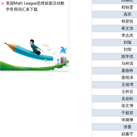
白柳欣
美国Math League思维探索活动数
程铄雯
学常用词汇表下载
高菲
韩君悦
蒋文浩
李志杰
刘瑞
刘莹
陆学优
马梓淇
庞筱梓
唐雨泽
王靖湾
王梓言
吴岩松
徐文博
于超岩
张璐琳
张茵
赵鑫宇