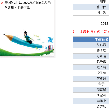
于知平
美国Math League思维探索活动数
张中伟
学常用词汇表下载
周世哲
20
注：本表只按姓名拼音
学生姓名
艾皓晨
曾名泓
陈乐晴
陈予乐
陈子慧
淦佳颀
何奕雄
华予
简嘉城
李宏涛
李元中
梁诗欣