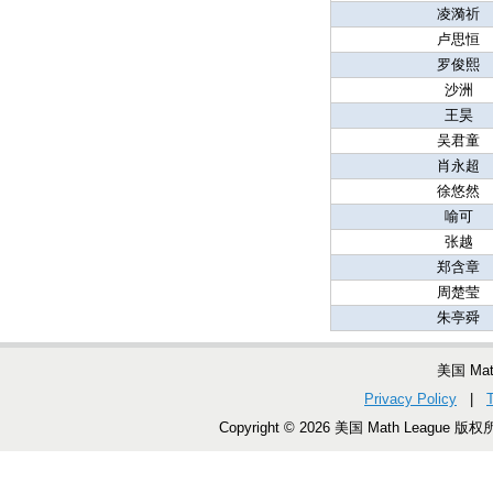
凌漪祈
卢思恒
罗俊熙
沙洲
王昊
吴君童
肖永超
徐悠然
喻可
张越
郑含章
周楚莹
朱亭舜
美国 Ma
Privacy Policy
|
Copyright © 2026 美国 Math League 版权所