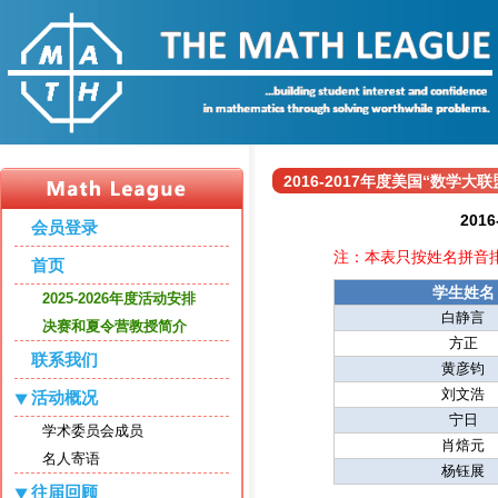
2016-2017年度美国“数学
20
会员登录
注：本表只按姓名拼音
首页
学生姓名
2025-2026年度活动安排
白静言
决赛和夏令营教授简介
方正
联系我们
黄彦钧
刘文浩
活动概况
宁日
学术委员会成员
肖焙元
名人寄语
杨钰展
往届回顾