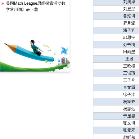
刘澍泽
美国Math League思维探索活动数
刘昱彤
学常用词汇表下载
鲁泓博
罗月涵
潘子宜
邱思宇
孙书鸿
田雨墨
王涵
王欧槿
王诣瑄
王子兮
肖文灏
徐子沣
杨家齐
杨志远
于显昆
张文博
张元禾
赵昕然