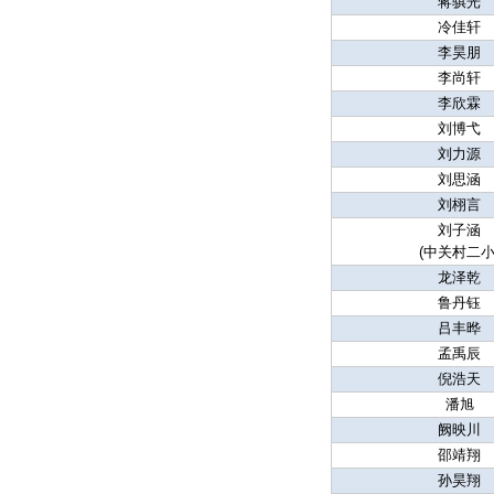
蒋骐光
冷佳轩
李昊朋
李尚轩
李欣霖
刘博弋
刘力源
刘思涵
刘栩言
刘子涵
(中关村二小
龙泽乾
鲁丹钰
吕丰晔
孟禹辰
倪浩天
潘旭
阙映川
邵靖翔
孙昊翔