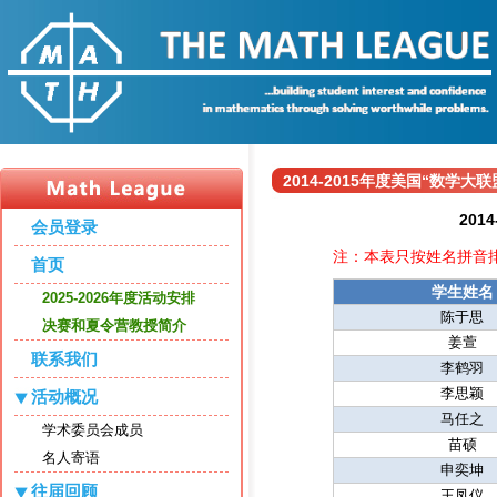
2014-2015年度美国“数学
20
会员登录
注：本表只按姓名拼音
首页
学生姓名
2025-2026年度活动安排
陈于思
决赛和夏令营教授简介
姜萱
联系我们
李鹤羽
李思颖
活动概况
马任之
学术委员会成员
苗硕
名人寄语
申奕坤
往届回顾
王凤仪